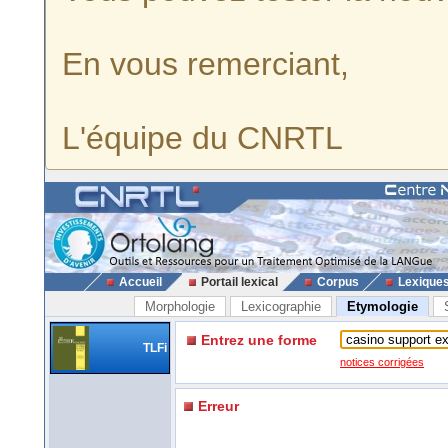
En vous remerciant,
L'équipe du CNRTL
Accueil
Portail lexical
Corpus
Lexique
Morphologie
Lexicographie
Etymologie
Entrez une forme
TLFi
notices corrigées
Erreur