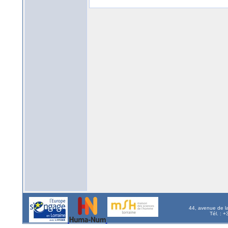
44, avenue de l
Tél. : 