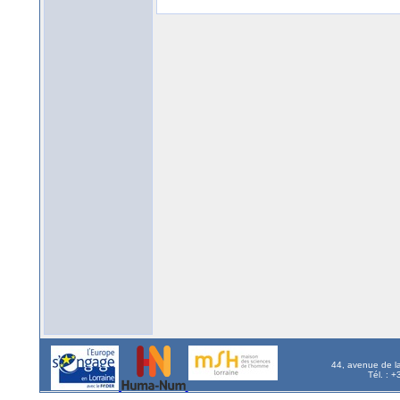
44, avenue de l
Tél. : 