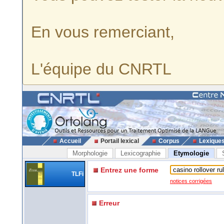
En vous remerciant,
L'équipe du CNRTL
Accueil
Portail lexical
Corpus
Lexique
Morphologie
Lexicographie
Etymologie
Entrez une forme
TLFi
notices corrigées
Erreur