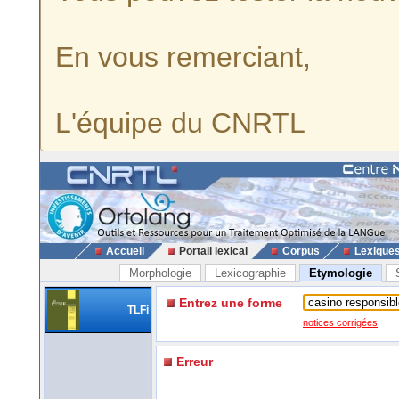
En vous remerciant,
L'équipe du CNRTL
Accueil
Portail lexical
Corpus
Lexique
Morphologie
Lexicographie
Etymologie
Entrez une forme
TLFi
notices corrigées
Erreur