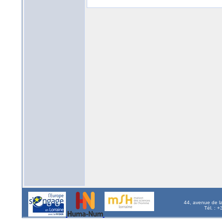
44, avenue de l
Tél. : 