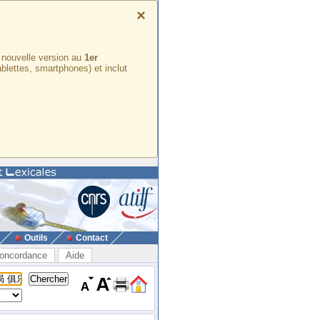
×
e nouvelle version au
1er
ablettes, smartphones) et inclut
Outils
Contact
oncordance
Aide