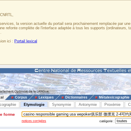
u CNRTL,
services, la version actuelle du portail sera prochainement remplacée par un
 une refonte complète de l'interface adaptée à tous les supports (ordinateurs, t
.
ion ici :
Portail lexical
cal
Corpus
Lexiques
Dictionnaires
Métalexicographie
cographie
Etymologie
Synonymie
Antonymie
Proxémie
C
ne forme
notices corrigées
catégorie :