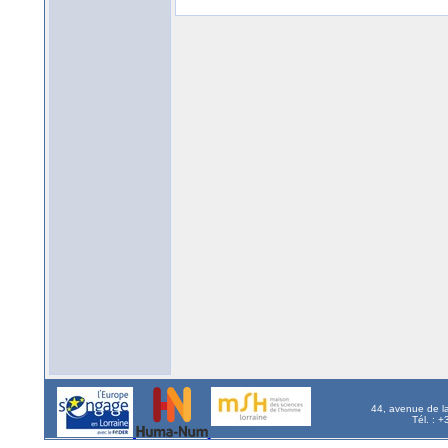
44, avenue de l
Tél. : 