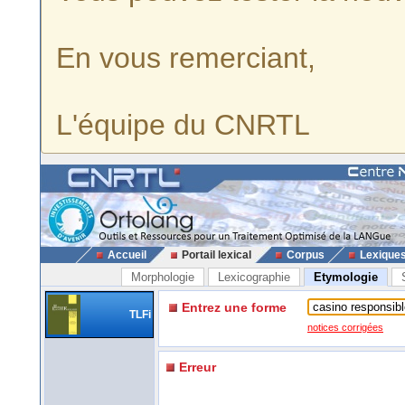
En vous remerciant,
L'équipe du CNRTL
Accueil
Portail lexical
Corpus
Lexique
Morphologie
Lexicographie
Etymologie
Entrez une forme
TLFi
notices corrigées
Erreur