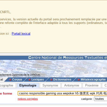
u CNRTL,
services, la version actuelle du portail sera prochainement remplacée par un
 une refonte complète de l'interface adaptée à tous les supports (ordinateurs, t
.
ion ici :
Portail lexical
cal
Corpus
Lexiques
Dictionnaires
Métalexicographie
cographie
Etymologie
Synonymie
Antonymie
Proxémie
C
ne forme
notices corrigées
catégorie :