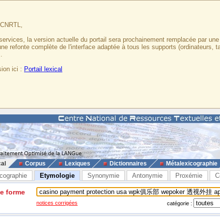
u CNRTL,
services, la version actuelle du portail sera prochainement remplacée par un
 une refonte complète de l'interface adaptée à tous les supports (ordinateurs, t
.
ion ici :
Portail lexical
cal
Corpus
Lexiques
Dictionnaires
Métalexicographie
cographie
Etymologie
Synonymie
Antonymie
Proxémie
C
ne forme
notices corrigées
catégorie :