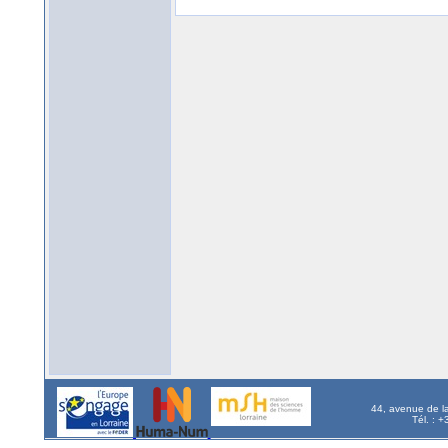
44, avenue de l
Tél. : 