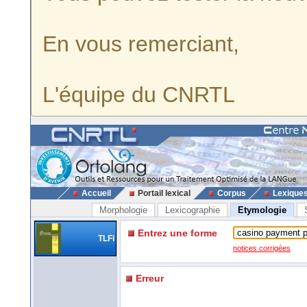
En vous remerciant,
L'équipe du CNRTL
Accueil
Portail lexical
Corpus
Lexique
Morphologie
Lexicographie
Etymologie
Entrez une forme
TLFi
notices corrigées
Erreur