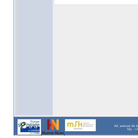
44, avenue de l
Tél. : 