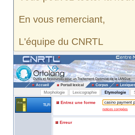
En vous remerciant,
L'équipe du CNRTL
Accueil
Portail lexical
Corpus
Lexique
Morphologie
Lexicographie
Etymologie
Entrez une forme
TLFi
notices corrigées
Erreur