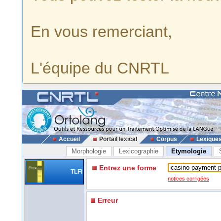
En vous remerciant,
L'équipe du CNRTL
Accueil
Portail lexical
Corpus
Lexique
Morphologie
Lexicographie
Etymologie
Entrez une forme
TLFi
notices corrigées
Erreur