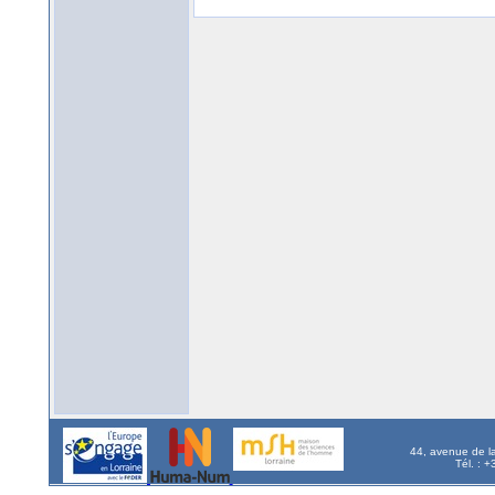
44, avenue de l
Tél. : 