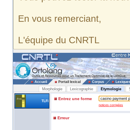
En vous remerciant,
L'équipe du CNRTL
Accueil
Portail lexical
Corpus
Lexique
Morphologie
Lexicographie
Etymologie
Entrez une forme
TLFi
notices corrigées
Erreur