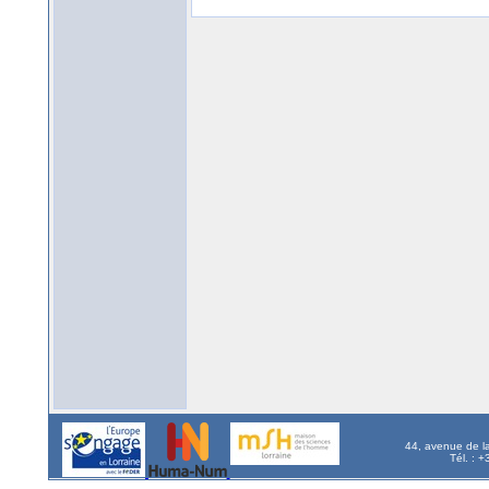
44, avenue de l
Tél. : 