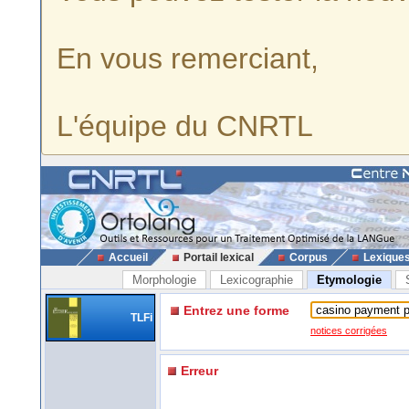
En vous remerciant,
L'équipe du CNRTL
Accueil
Portail lexical
Corpus
Lexique
Morphologie
Lexicographie
Etymologie
Entrez une forme
TLFi
notices corrigées
Erreur