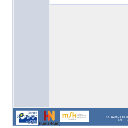
44, avenue de l
Tél. : 