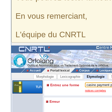
En vous remerciant,
L'équipe du CNRTL
Accueil
Portail lexical
Corpus
Lexique
Morphologie
Lexicographie
Etymologie
Entrez une forme
TLFi
notices corrigées
Erreur