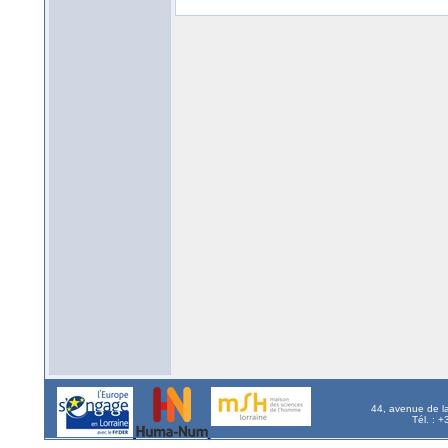
44, avenue de l
Tél. : 