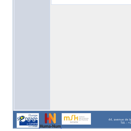
44, avenue de l
Tél. : 