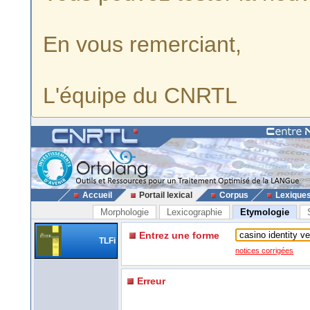
En vous remerciant,
L'équipe du CNRTL
Accueil
Portail lexical
Corpus
Lexique
Morphologie
Lexicographie
Etymologie
Entrez une forme
TLFi
notices corrigées
Erreur