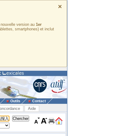
×
e nouvelle version au
1er
ablettes, smartphones) et inclut
Outils
Contact
oncordance
Aide