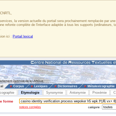
u CNRTL,
services, la version actuelle du portail sera prochainement remplacée par un
 une refonte complète de l'interface adaptée à tous les supports (ordinateurs, t
.
ion ici :
Portail lexical
cal
Corpus
Lexiques
Dictionnaires
Métalexicographie
cographie
Etymologie
Synonymie
Antonymie
Proxémie
C
ne forme
notices corrigées
catégorie :