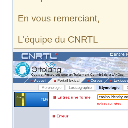
En vous remerciant,
L'équipe du CNRTL
Accueil
Portail lexical
Corpus
Lexique
Morphologie
Lexicographie
Etymologie
Entrez une forme
TLFi
notices corrigées
Erreur