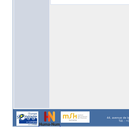
44, avenue de l
Tél. : 