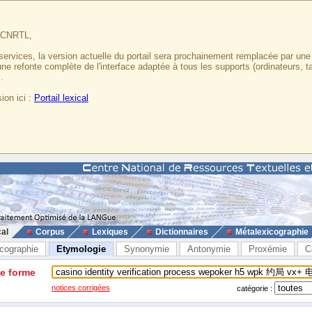
u CNRTL,
services, la version actuelle du portail sera prochainement remplacée par un
 une refonte complète de l'interface adaptée à tous les supports (ordinateurs, t
.
ion ici :
Portail lexical
cal
Corpus
Lexiques
Dictionnaires
Métalexicographie
cographie
Etymologie
Synonymie
Antonymie
Proxémie
C
ne forme
notices corrigées
catégorie :