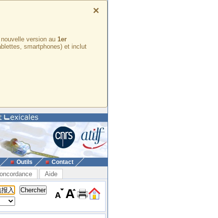
×
e nouvelle version au
1er
ablettes, smartphones) et inclut
Outils
Contact
oncordance
Aide