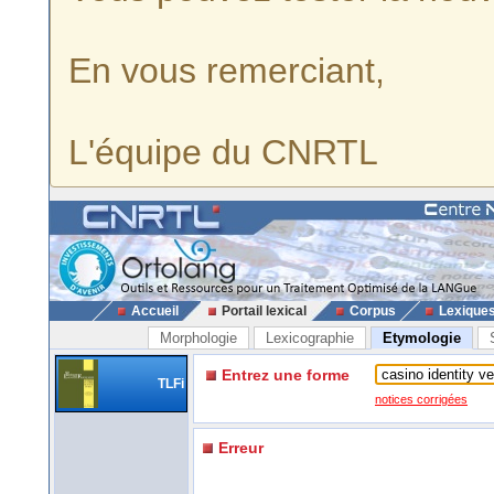
En vous remerciant,
L'équipe du CNRTL
Accueil
Portail lexical
Corpus
Lexique
Morphologie
Lexicographie
Etymologie
Entrez une forme
TLFi
notices corrigées
Erreur