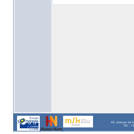
44, avenue de l
Tél. : 