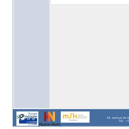
44, avenue de l
Tél. : 