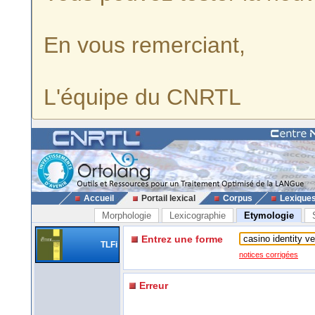
En vous remerciant,
L'équipe du CNRTL
Accueil
Portail lexical
Corpus
Lexique
Morphologie
Lexicographie
Etymologie
Entrez une forme
TLFi
notices corrigées
Erreur