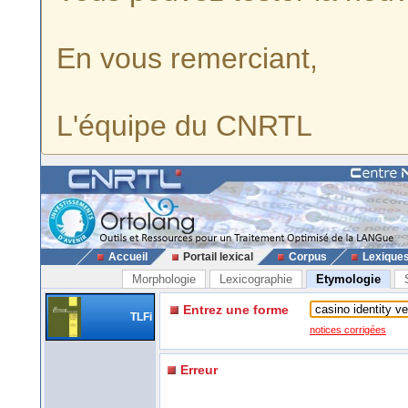
En vous remerciant,
L'équipe du CNRTL
Accueil
Portail lexical
Corpus
Lexique
Morphologie
Lexicographie
Etymologie
Entrez une forme
TLFi
notices corrigées
Erreur