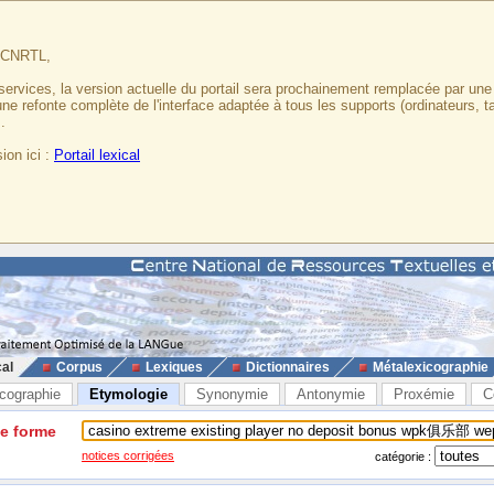
u CNRTL,
services, la version actuelle du portail sera prochainement remplacée par un
 une refonte complète de l'interface adaptée à tous les supports (ordinateurs, t
.
ion ici :
Portail lexical
cal
Corpus
Lexiques
Dictionnaires
Métalexicographie
cographie
Etymologie
Synonymie
Antonymie
Proxémie
C
ne forme
notices corrigées
catégorie :