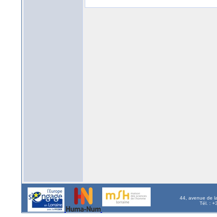
44, avenue de l
Tél. : 