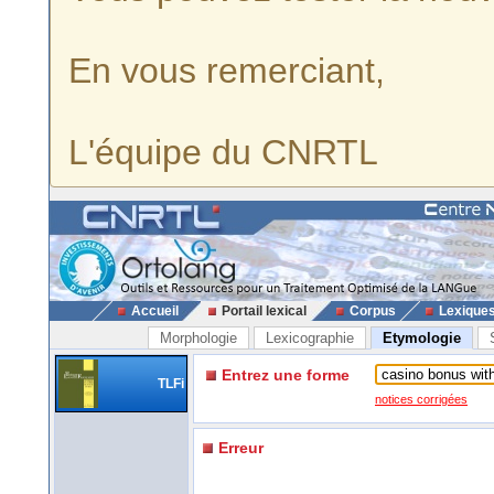
En vous remerciant,
L'équipe du CNRTL
Accueil
Portail lexical
Corpus
Lexique
Morphologie
Lexicographie
Etymologie
Entrez une forme
TLFi
notices corrigées
Erreur