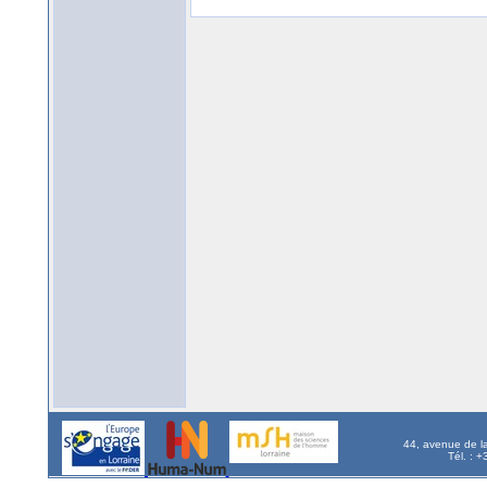
44, avenue de l
Tél. : 