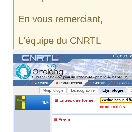
En vous remerciant,
L'équipe du CNRTL
Accueil
Portail lexical
Corpus
Lexique
Morphologie
Lexicographie
Etymologie
Entrez une forme
TLFi
notices corrigées
Erreur