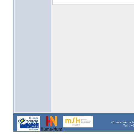
44, avenue de l
Tél. : 