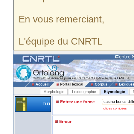
En vous remerciant,
L'équipe du CNRTL
Accueil
Portail lexical
Corpus
Lexique
Morphologie
Lexicographie
Etymologie
Entrez une forme
TLFi
notices corrigées
Erreur