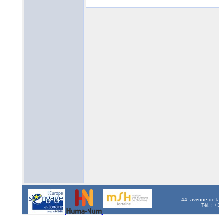
44, avenue de l
Tél. : 