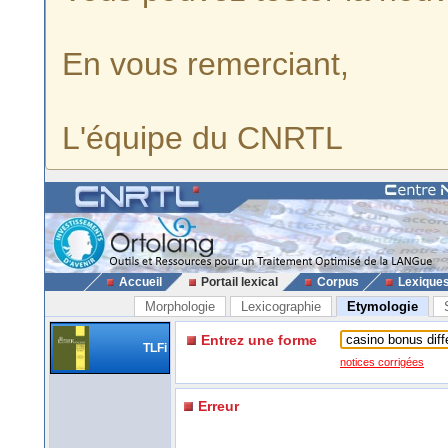
En vous remerciant,
L'équipe du CNRTL
Accueil
Portail lexical
Corpus
Lexique
Morphologie
Lexicographie
Etymologie
Entrez une forme
TLFi
notices corrigées
Erreur