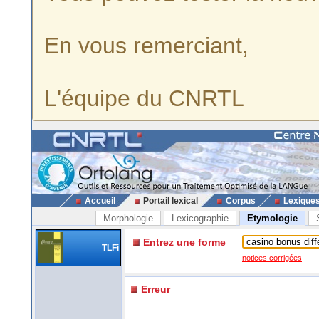
En vous remerciant,
L'équipe du CNRTL
Accueil
Portail lexical
Corpus
Lexique
Morphologie
Lexicographie
Etymologie
Entrez une forme
TLFi
notices corrigées
Erreur