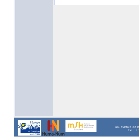
44, avenue de l
Tél. : 