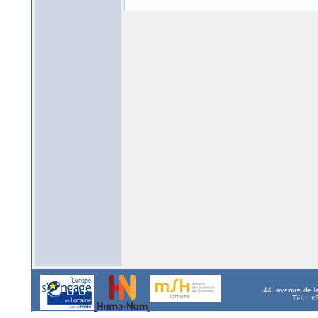
44, avenue de l
Tél. : 