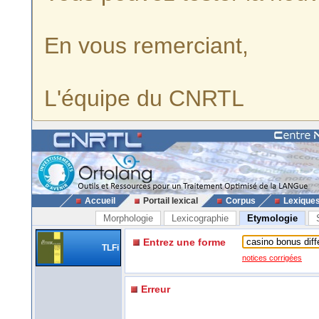
En vous remerciant,
L'équipe du CNRTL
Accueil
Portail lexical
Corpus
Lexique
Morphologie
Lexicographie
Etymologie
Entrez une forme
TLFi
notices corrigées
Erreur