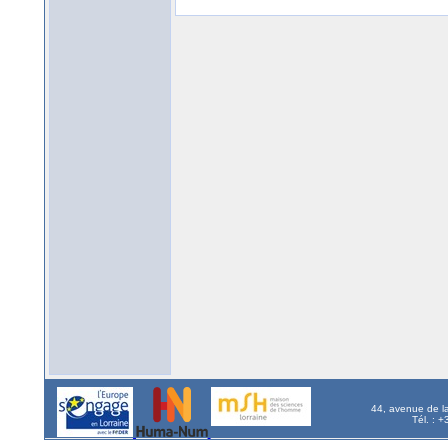
44, avenue de l
Tél. : 