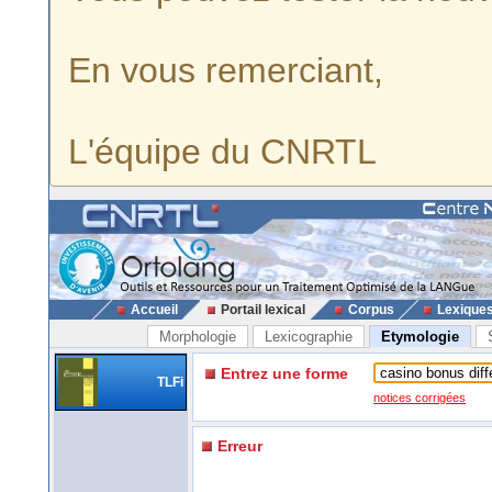
En vous remerciant,
L'équipe du CNRTL
Accueil
Portail lexical
Corpus
Lexique
Morphologie
Lexicographie
Etymologie
Entrez une forme
TLFi
notices corrigées
Erreur