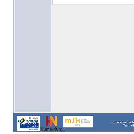
44, avenue de l
Tél. : 