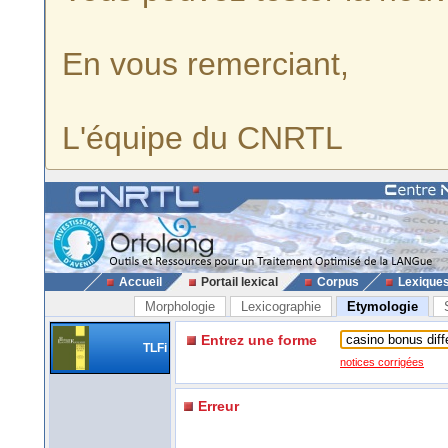
En vous remerciant,
L'équipe du CNRTL
Accueil
Portail lexical
Corpus
Lexique
Morphologie
Lexicographie
Etymologie
Entrez une forme
TLFi
notices corrigées
Erreur