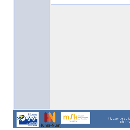
44, avenue de l
Tél. : 