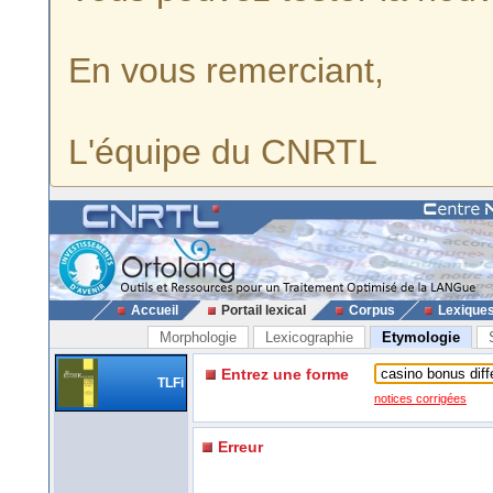
En vous remerciant,
L'équipe du CNRTL
Accueil
Portail lexical
Corpus
Lexique
Morphologie
Lexicographie
Etymologie
Entrez une forme
TLFi
notices corrigées
Erreur