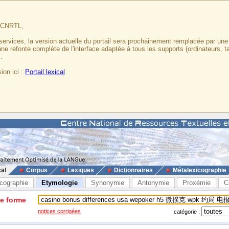
u CNRTL,
services, la version actuelle du portail sera prochainement remplacée par un
 une refonte complète de l'interface adaptée à tous les supports (ordinateurs, t
.
ion ici :
Portail lexical
cal
Corpus
Lexiques
Dictionnaires
Métalexicographie
cographie
Etymologie
Synonymie
Antonymie
Proxémie
C
ne forme
notices corrigées
catégorie :