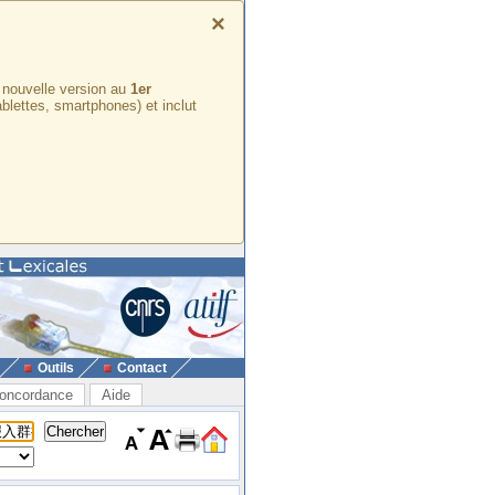
×
e nouvelle version au
1er
ablettes, smartphones) et inclut
Outils
Contact
oncordance
Aide