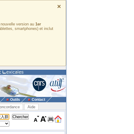
×
e nouvelle version au
1er
ablettes, smartphones) et inclut
Outils
Contact
oncordance
Aide