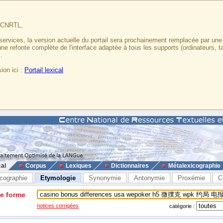
u CNRTL,
services, la version actuelle du portail sera prochainement remplacée par un
 une refonte complète de l'interface adaptée à tous les supports (ordinateurs, t
.
ion ici :
Portail lexical
cal
Corpus
Lexiques
Dictionnaires
Métalexicographie
cographie
Etymologie
Synonymie
Antonymie
Proxémie
C
ne forme
notices corrigées
catégorie :