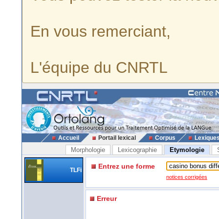
En vous remerciant,
L'équipe du CNRTL
Accueil
Portail lexical
Corpus
Lexique
Morphologie
Lexicographie
Etymologie
Entrez une forme
TLFi
notices corrigées
Erreur