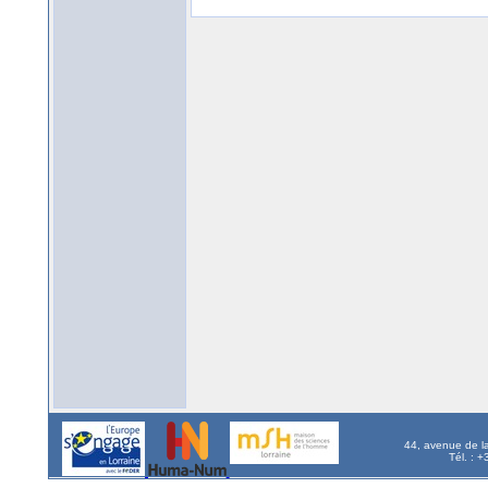
44, avenue de l
Tél. : 