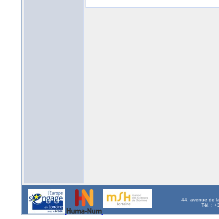
44, avenue de l
Tél. : 