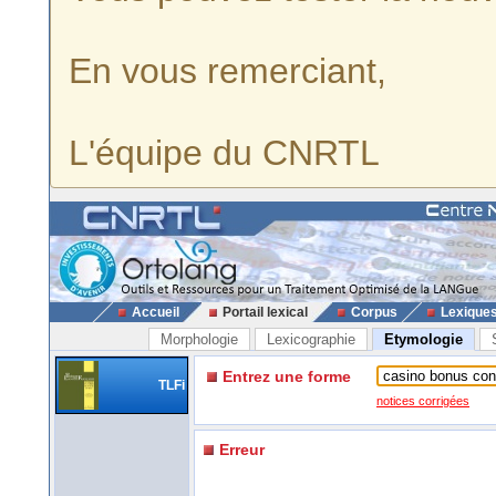
En vous remerciant,
L'équipe du CNRTL
Accueil
Portail lexical
Corpus
Lexique
Morphologie
Lexicographie
Etymologie
Entrez une forme
TLFi
notices corrigées
Erreur