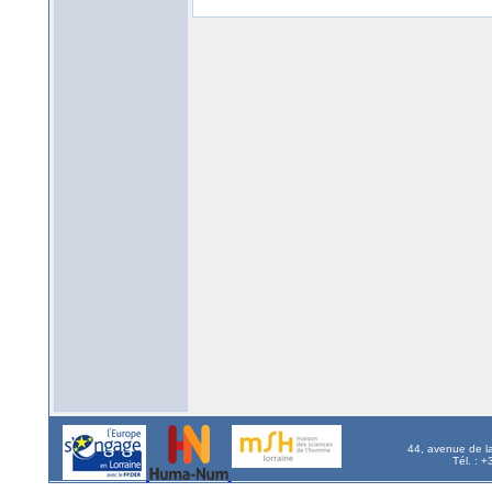
44, avenue de l
Tél. : 