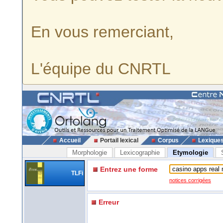
En vous remerciant,
L'équipe du CNRTL
Accueil
Portail lexical
Corpus
Lexique
Morphologie
Lexicographie
Etymologie
Entrez une forme
TLFi
notices corrigées
Erreur