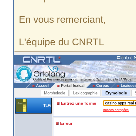
En vous remerciant,
L'équipe du CNRTL
Accueil
Portail lexical
Corpus
Lexique
Morphologie
Lexicographie
Etymologie
Entrez une forme
TLFi
notices corrigées
Erreur