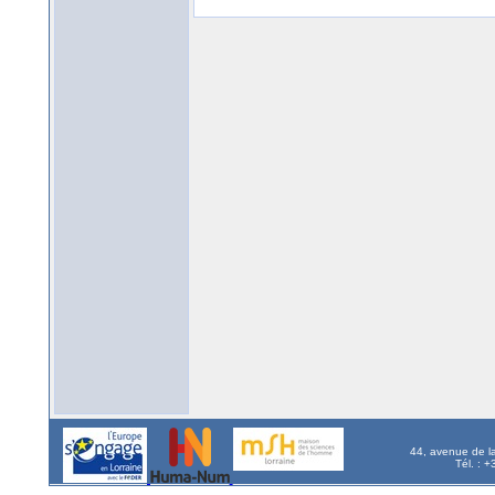
44, avenue de l
Tél. : 