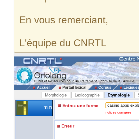
En vous remerciant,
L'équipe du CNRTL
Accueil
Portail lexical
Corpus
Lexique
Morphologie
Lexicographie
Etymologie
Entrez une forme
TLFi
notices corrigées
Erreur