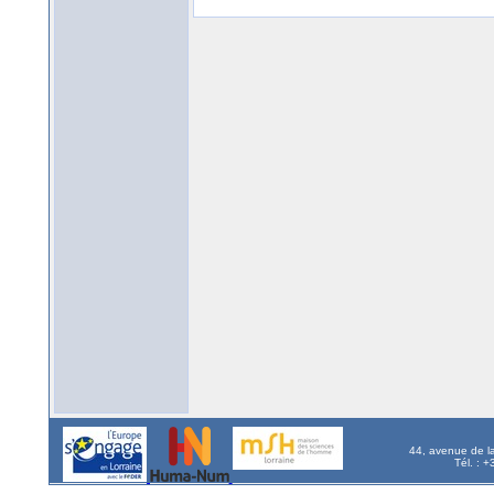
44, avenue de l
Tél. : 