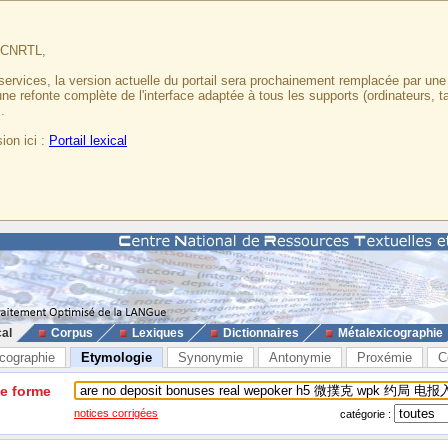
u CNRTL,
services, la version actuelle du portail sera prochainement remplacée par un
 une refonte complète de l'interface adaptée à tous les supports (ordinateurs, t
.
ion ici :
Portail lexical
cal
Corpus
Lexiques
Dictionnaires
Métalexicographie
cographie
Etymologie
Synonymie
Antonymie
Proxémie
C
ne forme
notices corrigées
catégorie :