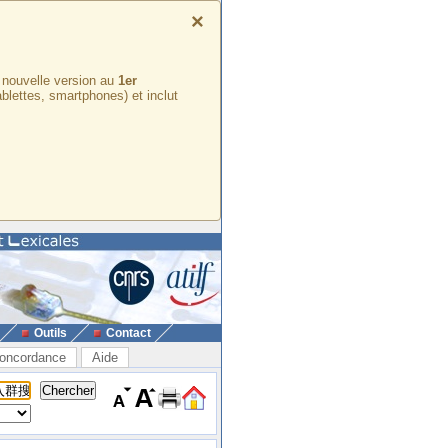
×
e nouvelle version au
1er
ablettes, smartphones) et inclut
Outils
Contact
oncordance
Aide