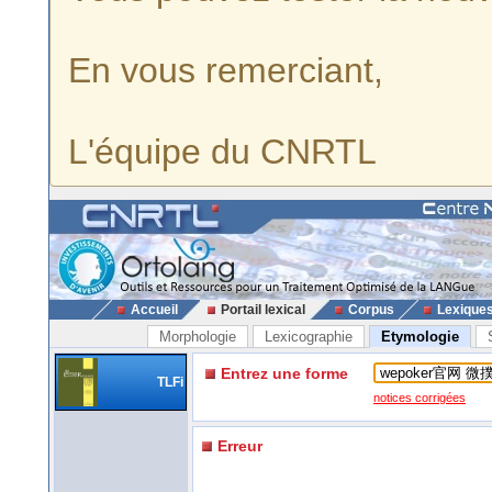
En vous remerciant,
L'équipe du CNRTL
Accueil
Portail lexical
Corpus
Lexique
Morphologie
Lexicographie
Etymologie
Entrez une forme
TLFi
notices corrigées
Erreur