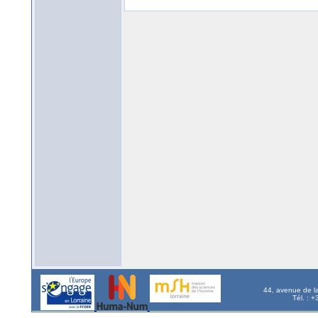
44, avenue de l
Tél. : 