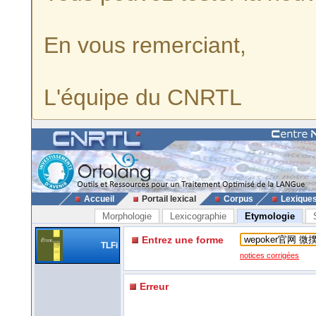
En vous remerciant,
L'équipe du CNRTL
Accueil
Portail lexical
Corpus
Lexique
Morphologie
Lexicographie
Etymologie
Entrez une forme
TLFi
notices corrigées
Erreur