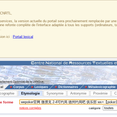
u CNRTL,
services, la version actuelle du portail sera prochainement remplacée par un
 une refonte complète de l'interface adaptée à tous les supports (ordinateurs, t
.
ion ici :
Portail lexical
cal
Corpus
Lexiques
Dictionnaires
Métalexicographie
cographie
Etymologie
Synonymie
Antonymie
Proxémie
C
ne forme
notices corrigées
catégorie :