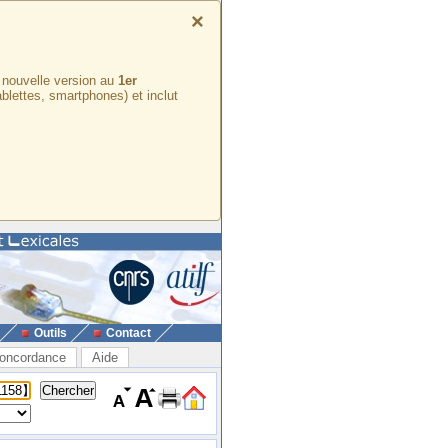
×
e nouvelle version au
1er
ablettes, smartphones) et inclut
Outils
Contact
oncordance
Aide