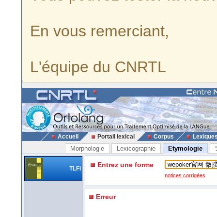
En vous remerciant,
L'équipe du CNRTL
Accueil
Portail lexical
Corpus
Lexique
Morphologie
Lexicographie
Etymologie
Entrez une forme
TLFi
notices corrigées
Erreur