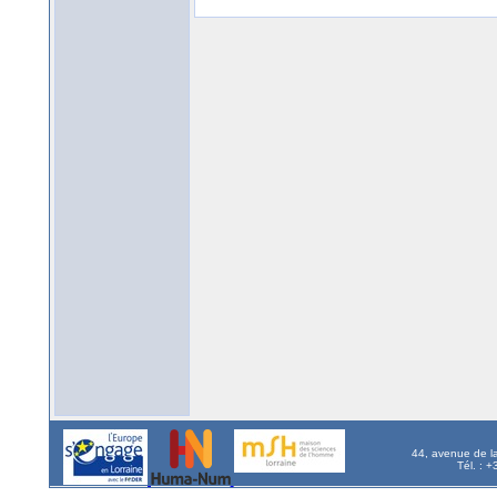
44, avenue de l
Tél. : 