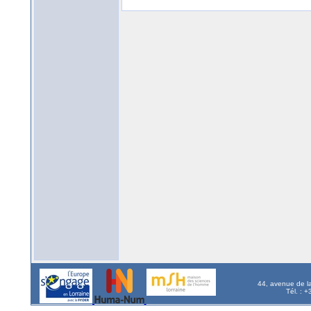
44, avenue de l
Tél. : 