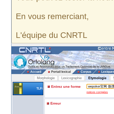
En vous remerciant,
L'équipe du CNRTL
Accueil
Portail lexical
Corpus
Lexique
Morphologie
Lexicographie
Etymologie
Entrez une forme
TLFi
notices corrigées
Erreur