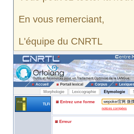
En vous remerciant,
L'équipe du CNRTL
Accueil
Portail lexical
Corpus
Lexique
Morphologie
Lexicographie
Etymologie
Entrez une forme
TLFi
notices corrigées
Erreur