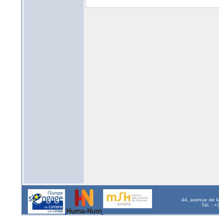
44, avenue de l
Tél. : 