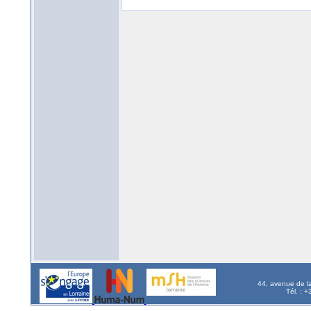
44, avenue de l
Tél. : 