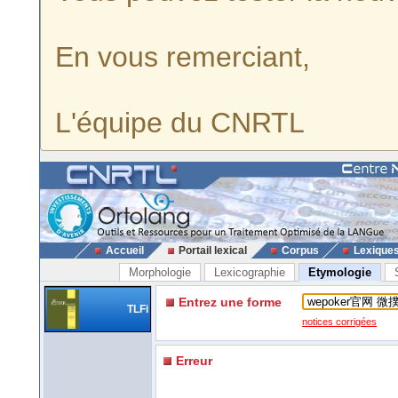
En vous remerciant,
L'équipe du CNRTL
Accueil
Portail lexical
Corpus
Lexique
Morphologie
Lexicographie
Etymologie
Entrez une forme
TLFi
notices corrigées
Erreur