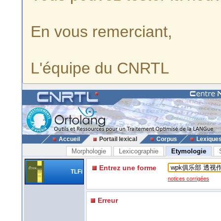
En vous remerciant,
L'équipe du CNRTL
Accueil
Portail lexical
Corpus
Lexique
Morphologie
Lexicographie
Etymologie
Entrez une forme
TLFi
notices corrigées
Erreur