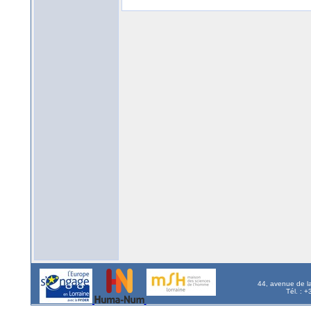
44, avenue de l
Tél. : 