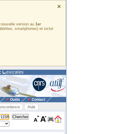
×
e nouvelle version au
1er
ablettes, smartphones) et inclut
Outils
Contact
oncordance
Aide