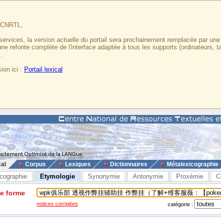
u CNRTL,
services, la version actuelle du portail sera prochainement remplacée par un
 une refonte complète de l'interface adaptée à tous les supports (ordinateurs, t
.
ion ici :
Portail lexical
cal
Corpus
Lexiques
Dictionnaires
Métalexicographie
cographie
Etymologie
Synonymie
Antonymie
Proxémie
C
ne forme
notices corrigées
catégorie :