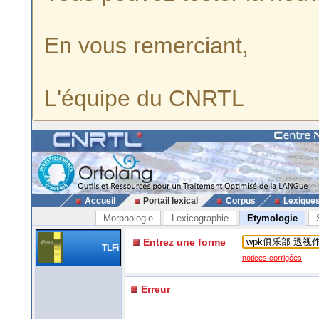
En vous remerciant,
L'équipe du CNRTL
Accueil
Portail lexical
Corpus
Lexique
Morphologie
Lexicographie
Etymologie
Entrez une forme
TLFi
notices corrigées
Erreur