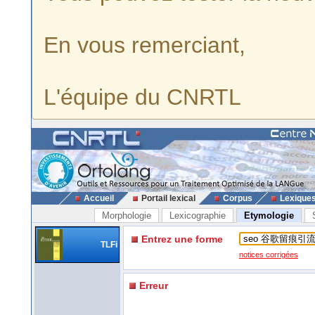
En vous remerciant,
L'équipe du CNRTL
Accueil
Portail lexical
Corpus
Lexique
Morphologie
Lexicographie
Etymologie
Entrez une forme
TLFi
notices corrigées
Erreur