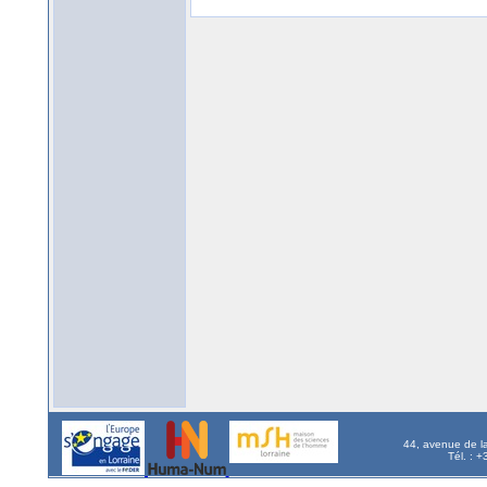
44, avenue de l
Tél. : 